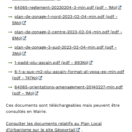
64065-reglement-20230204-3-min.pdf (pdf - 1Mo)
plan-de-zonage-1-nord-2023-02-04-min.pdf (pdf -
5Mo)
plan-de-zonage-2-centre-2023-02-04-min.pdf (pdf -
8Mo)
plan-de-zonage-3-sud-2023-02-04-min.pdf (pdf -
3Mo)
1-padd-plu-ascain.pdf (pdf - 693Ko)
6-1-a-sup-m2-plu-ascain-format-a1-vppa-ep-min.pdf
(pdf - 747Ko)
64065-orientations-amenagement-20140227-min.pdf
(pdf - 1Mo)
Ces documents sont téléchargeables mais peuvent être
consultés en Mairie.
Consulter les documents relatifs au Plan Local
d'Urbanisme sur le site Géoportail
.