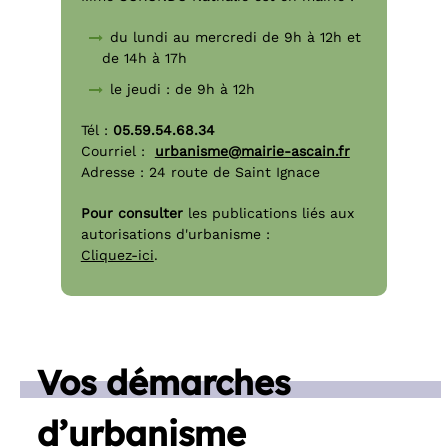
du lundi au mercredi de 9h à 12h et
de 14h à 17h
le jeudi : de 9h à 12h
Tél :
05.59.54.68.34
Courriel :
urbanisme@mairie-ascain.fr
Adresse : 24 route de Saint Ignace
Pour consulter
les publications liés aux
autorisations d'urbanisme :
Cliquez-ici
.
Vos démarches
d’urbanisme