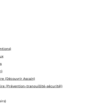
ntions)
ux
s
n)
e (Découvrir Ascain)
e (Prévention-tranquillité-sécurité))
irs)