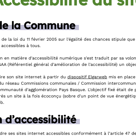
de la Commune
 de la loi du 11 février 2005 sur l'égalité des chances stipule que
accessibles à tous.
en matière d'accessibilité numérique s'est traduit par sa volont
A (Référentiel général d'amélioration de l'accessibilité) un objec
ire son site internet à partir du
dispositif Elgarweb
mis en place 
us du réseau Commissions communales / Commission intercommunal
munauté d'agglomération Pays Basque. L'objectif fixé était d
rés un site à la fois écoconçu (sobre d'un point de vue énergéti
eb.
 d’accessibilité
e ses sites internet accessibles conformément à l’article 47 de 