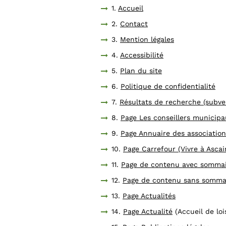
1.
Accueil
2.
Contact
3.
Mention légales
4.
Accessibilité
5.
Plan du site
6.
Politique de confidentialité
7.
Résultats de recherche (subve
8.
Page Les conseillers municipa
9.
Page Annuaire des association
10.
Page Carrefour (Vivre à Ascai
11.
Page de contenu avec sommair
12.
Page de contenu sans sommair
13.
Page Actualités
14.
Page Actualité
(Accueil de lois