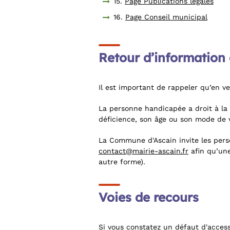
15.
Page Publications légales
16.
Page Conseil municipal
Retour d’information 
Il est important de rappeler qu’en vert
La personne handicapée a droit à la
déficience, son âge ou son mode de v
La Commune d'Ascain invite les perso
contact@mairie-ascain.fr
afin qu’une
autre forme).
Voies de recours
Si vous constatez un défaut d'acces